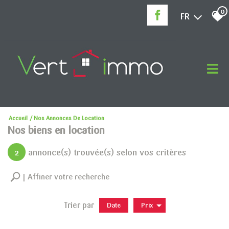
0
FR
Accueil
Nos Annonces De Location
Nos biens en location
2
annonce(s) trouvée(s) selon vos critères
Affiner votre recherche
Trier par
Date
Prix
Location