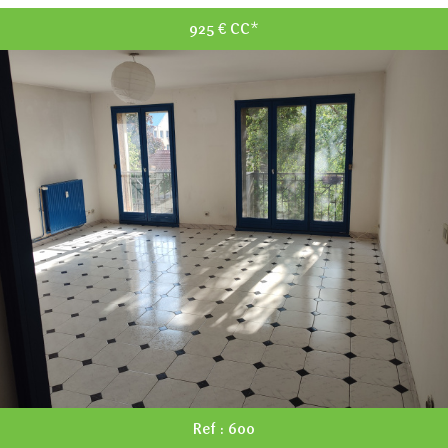
925 €
CC*
RECHERCHER
+ de critères
+
5KM
10KM
25KM
Ref : 600