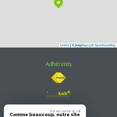
Leaflet
|
©
Jawg
Maps
|
© OpenStreetMap
Adhérents
On en reste là
Comme beaucoup, notre site