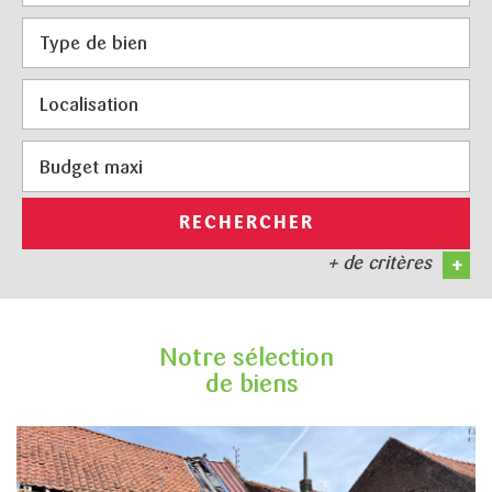
RECHERCHER
+ de critères
+
5KM
10KM
Notre sélection
25KM
de biens