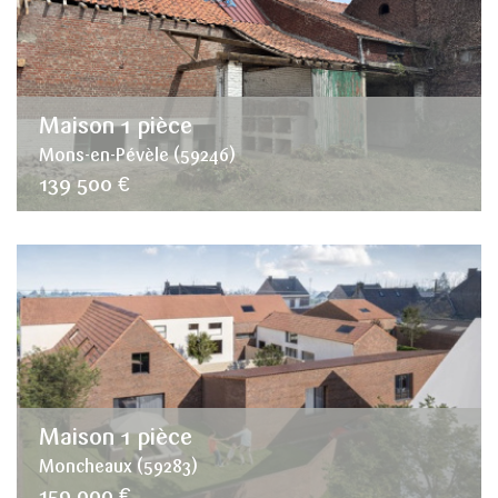
Maison 1 pièce
Mons-en-Pévèle (59246)
139 500 €
Maison 1 pièce
Moncheaux (59283)
159 000 €