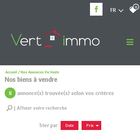
0
FR
Accueil
Nos Annonces De Vente
Nos biens à vendre
8
annonce(s) trouvée(s) selon vos critères
Affiner votre recherche
Trier par
Date
Prix
Vente