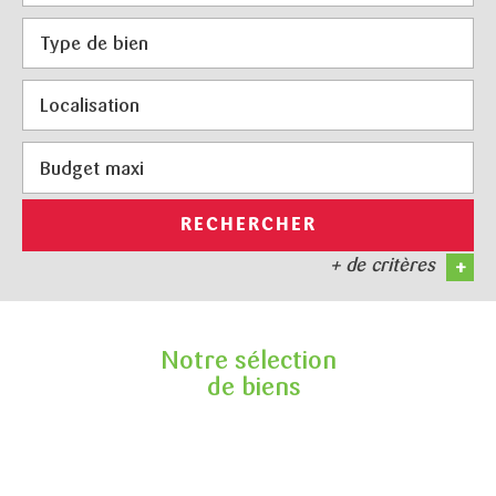
RECHERCHER
+ de critères
+
5KM
10KM
Notre sélection
25KM
de biens