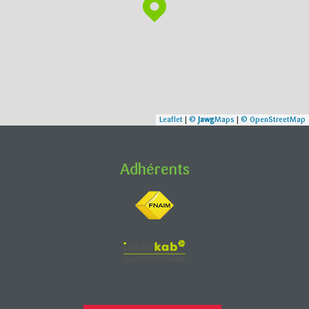
Leaflet
|
©
Jawg
Maps
|
© OpenStreetMap
Adhérents